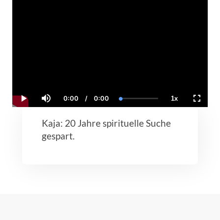
0:00
/
0:00
1x
Current
Duration
Loaded
:
Play
Mute
Playback
Fullscr
Time
0.00%
Rate
Kaja: 20 Jahre spirituelle Suche
gespart.