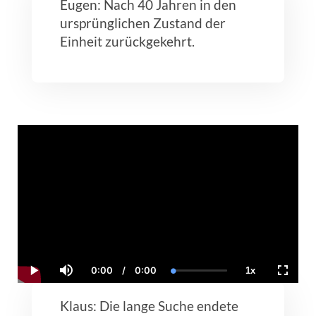
Eugen: Nach 40 Jahren in den
ursprünglichen Zustand der
Einheit zurückgekehrt.
0:00
/
0:00
1x
Current
Duration
Loaded
:
Play
Mute
Playback
Fullscr
Time
0.00%
Rate
Klaus: Die lange Suche endete