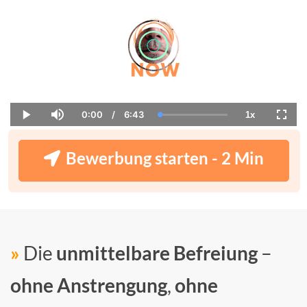
0:00
/
6:43
1x
Current
Duration
Loaded
:
Play
Mute
Playback
Fulls
Time
0.00%
Rate
Bewerbung starten - 2 Min
»
Die
unmittelbare Befreiung
–
ohne Anstrengung
,
ohne