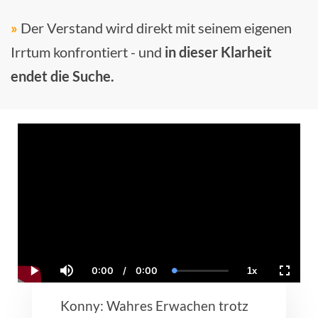
»
Der Verstand wird direkt mit seinem eigenen
Irrtum konfrontiert - und
in dieser Klarheit
endet die Suche.
0:00
/
0:00
1x
Current
Duration
Loaded
:
Play
Mute
Playback
Fullscr
Time
0.00%
Rate
Konny: Wahres Erwachen trotz