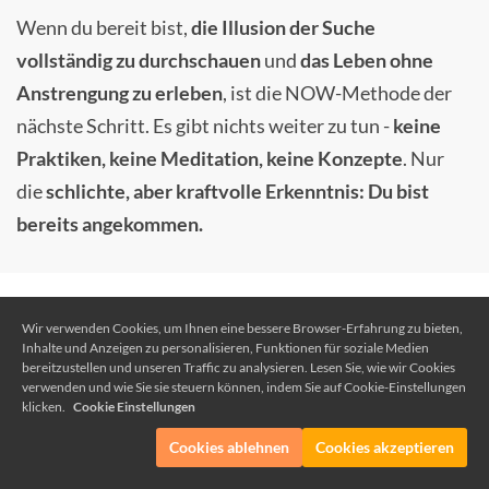
Wenn du bereit bist,
die Illusion der Suche
vollständig zu durchschauen
und
das Leben ohne
Anstrengung zu erleben
, ist die NOW-Methode der
nächste Schritt. Es gibt nichts weiter zu tun -
keine
Praktiken, keine Meditation, keine Konzepte
. Nur
die
schlichte, aber kraftvolle Erkenntnis: Du bist
bereits angekommen.
"Endlich kein abgehobener Guru, sondern ein
Wir verwenden Cookies, um Ihnen eine bessere Browser-Erfahrung zu bieten,
Inhalte und Anzeigen zu personalisieren, Funktionen für soziale Medien
Mensch wie Du und ich. Ich bin begeistert wie
bereitzustellen und unseren Traffic zu analysieren. Lesen Sie, wie wir Cookies
verwenden und wie Sie sie steuern können, indem Sie auf Cookie-Einstellungen
authentisch und hilfreich seine Erklärungen und
klicken.
Cookie Einstellungen
Fragen sind."
Cookies ablehnen
Cookies akzeptieren
Ulrike