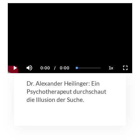
0:00
/
0:00
1x
Current
Duration
Loaded
:
Play
Mute
Playback
Fullscr
Time
0.00%
Rate
Dr. Alexander Heilinger: Ein
Psychotherapeut durchschaut
die Illusion der Suche.