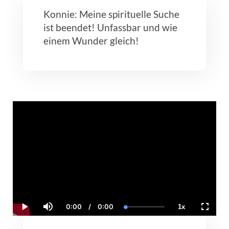
Konnie: Meine spirituelle Suche
ist beendet! Unfassbar und wie
einem Wunder gleich!
0:00
/
0:00
1x
Current
Duration
Loaded
:
Play
Mute
Playback
Fullscr
Time
0.00%
Rate