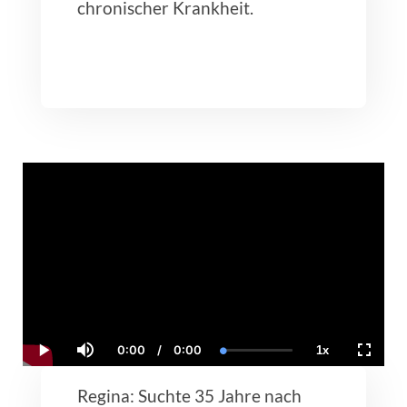
chronischer Krankheit.
0:00
/
0:00
1x
Current
Duration
Loaded
:
Play
Mute
Playback
Fullscr
Time
0.00%
Rate
Regina: Suchte 35 Jahre nach