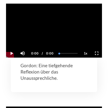
0:00
/
0:00
1x
Current
Duration
Loaded
:
Play
Mute
Playback
Fullscr
Time
0.00%
Rate
Gordon: Eine tiefgehende
Reflexion über das
Unaussprechliche.