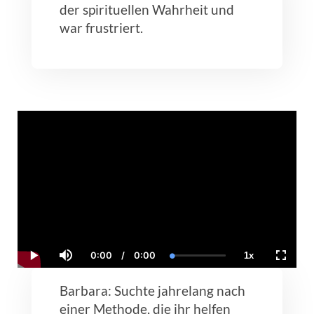
der spirituellen Wahrheit und
war frustriert.
0:00
/
0:00
1x
Current
Duration
Loaded
:
Play
Mute
Playback
Fullscr
Time
0.00%
Rate
Barbara: Suchte jahrelang nach
einer Methode, die ihr helfen